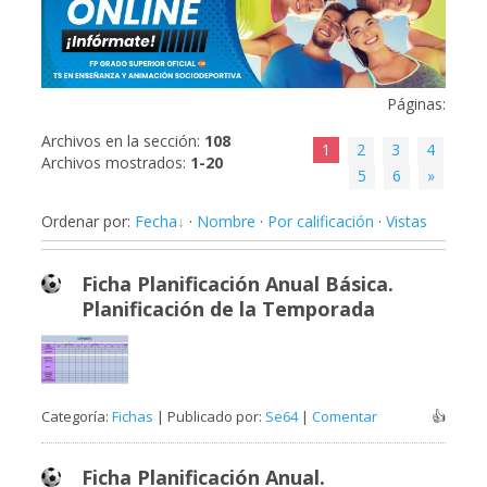
Páginas
:
Archivos en la sección
:
108
1
2
3
4
Archivos mostrados
:
1-20
5
6
»
Ordenar por
:
Fecha
·
Nombre
·
Por calificación
·
Vistas
Ficha Planificación Anual Básica.
Planificación de la Temporada
Categoría:
Fichas
| Publicado por:
Se64
|
Comentar
👍
Ficha Planificación Anual.