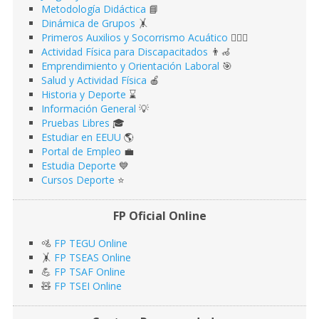
Metodología Didáctica
📘
Dinámica de Grupos
🤸
Primeros Auxilios y Socorrismo Acuático
🏊🏻‍♂️
Actividad Física para Discapacitados
👨‍🦽
Emprendimiento y Orientación Laboral
🎯
Salud y Actividad Física
🍎
Historia y Deporte
⌛️
Información General
💡
Pruebas Libres
🎓
Estudiar en EEUU
🌎​
Portal de Empleo
💼
Estudia Deporte
💙
Cursos Deporte
⭐️
FP Oficial Online
🚵
FP TEGU Online
🤸
FP TSEAS Online
💪
FP TSAF Online
🧸
FP TSEI Online