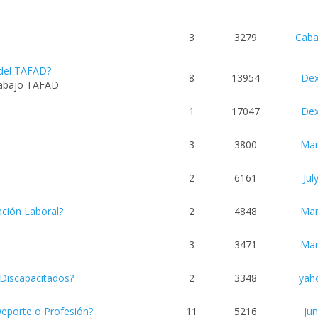
3
3279
Caba
 del TAFAD?
8
13954
Dex
rabajo TAFAD
1
17047
Dex
3
3800
Ma
2
6161
Jul
ción Laboral?
2
4848
Ma
3
3471
Ma
Discapacitados?
2
3348
yah
porte o Profesión?
11
5216
Ju