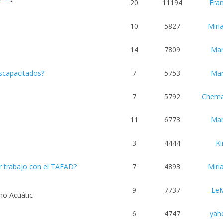
20
11194
Fra
10
5827
Mir
14
7809
Ma
iscapacitados?
7
5753
Ma
7
5792
Chem
11
6773
Ma
3
4444
Ki
r trabajo con el TAFAD?
7
4893
Mir
9
7737
LeM
mo Acuátic
6
4747
yah