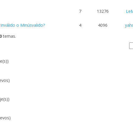
7
13276
LeM
Inválido o Minúsvalido?
4
4096
yah
0
temas.
e(s))
evos)
e(s))
evos)