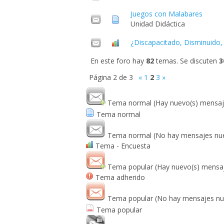
Juegos con Malabares
Unidad Didáctica
¿Discapacitado, Disminuido, 
En este foro hay
82
temas. Se discuten
3
Página
2
de
3
«
1
2
3
»
Tema normal (Hay nuevo(s) mensaj
Tema normal
Tema normal (No hay mensajes nu
Tema - Encuesta
Tema popular (Hay nuevo(s) mensaj
Tema adherido
Tema popular (No hay mensajes nu
Tema popular