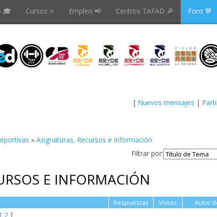
s 🎓
Cursos ⭐️
Empleo 📢
Centros TAFAD 🔎
Foro 💬
[
Nuevos mensajes
|
Part
Deportivas
»
Asignaturas, Recursos e Información
Filtrar por:
URSOS E INFORMACIÓN
Respuestas
Vistas
Autor d
1
2
]