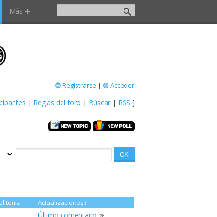
Más ➕
🔵 Registrarse
|
🟢 Acceder
icipantes
|
Reglas del foro
|
Búscar
|
RSS
]
el tema
Actualizaciones
↓
Último comentario