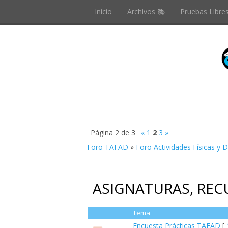
Inicio
Archivos 📚
Pruebas Libre
Página
2
de
3
«
1
2
3
»
Foro TAFAD
»
Foro Actividades Físicas y 
ASIGNATURAS, REC
Tema
Encuesta Prácticas TAFAD
[