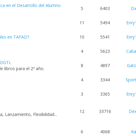
ica en el Desarrollo del Alumno
5
6403
Dx
11
5494
Enry
nales en TAFAD?
10
5541
Enry
4
5623
Caba
y OGTL
8
4897
Gat
 libros para el 2º año.
4
3344
Sport
3
3365
Enry
12
33716
Dex
, Lanzamiento, Flexibilidad...
6
4068
Ka