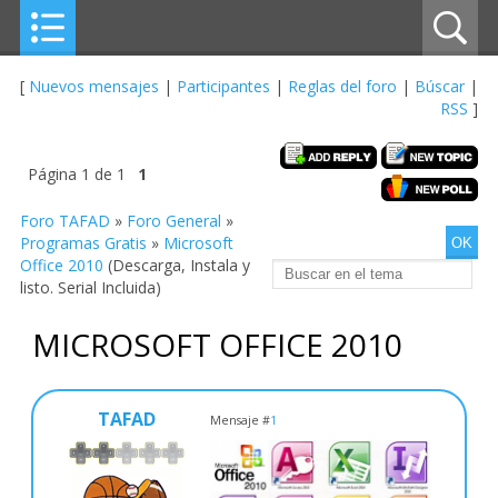
[
Nuevos mensajes
|
Participantes
|
Reglas del foro
|
Búscar
|
RSS
]
Página
1
de
1
1
Foro TAFAD
»
Foro General
»
Programas Gratis
»
Microsoft
Office 2010
(Descarga, Instala y
listo. Serial Incluida)
MICROSOFT OFFICE 2010
TAFAD
Mensaje #
1