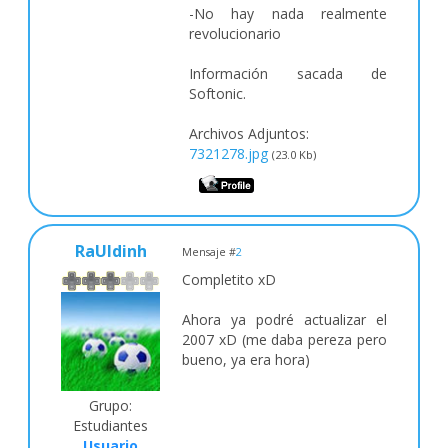
-No hay nada realmente
revolucionario
Información sacada de
Softonic.
Archivos Adjuntos:
7321278.jpg
(23.0 Kb)
RaUldinh
Mensaje #
2
Completito xD
Ahora ya podré actualizar el
2007 xD (me daba pereza pero
bueno, ya era hora)
Grupo:
Estudiantes
Usuario