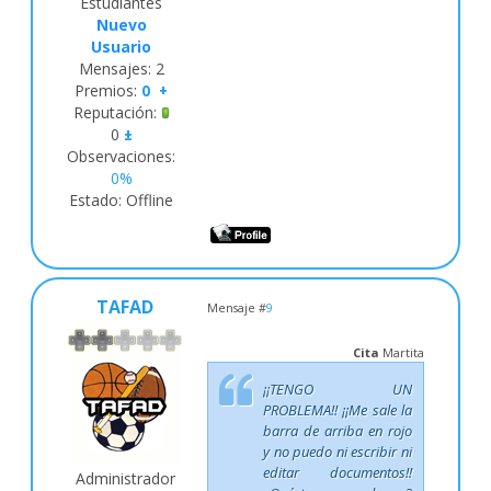
Estudiantes
Nuevo
Usuario
Mensajes:
2
Premios:
0
+
Reputación:
0
±
Observaciones:
0%
Estado:
Offline
TAFAD
Mensaje #
9
Cita
Martita
¡¡TENGO UN
PROBLEMA!! ¡¡Me sale la
barra de arriba en rojo
y no puedo ni escribir ni
editar documentos!!
Administrador