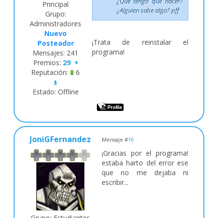
¿Qué tengo que hacer?
Principal
¿Alguien sabe algo? pff
Grupo:
Administradores
Nuevo
¡Trata de reinstalar el
Posteador
programa!
Mensajes:
241
Premios:
29
+
Reputación:
6
±
Estado:
Offline
JoniGFernandez
Mensaje #
10
¡Gracias por el programa!
estaba harto del error ese
que no me dejaba ni
escribir...
Grupo: Estudiantes