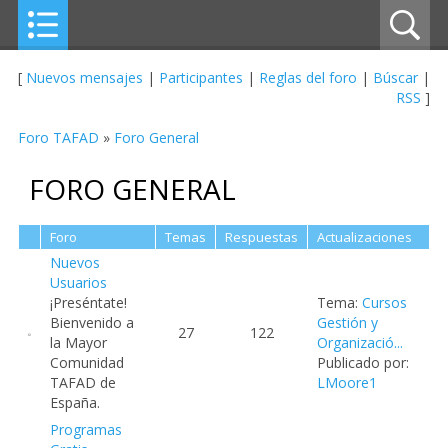
[
Nuevos mensajes
|
Participantes
|
Reglas del foro
|
Búscar
|
RSS
]
Foro TAFAD
»
Foro General
FORO GENERAL
Foro
Temas
Respuestas
Actualizaciones
Nuevos
Usuarios
¡Preséntate!
Tema:
Cursos
Bienvenido a
Gestión y
27
122
la Mayor
Organizació...
Comunidad
Publicado por:
TAFAD de
LMoore1
España.
Programas