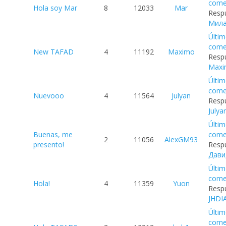
come
Hola soy Mar
8
12033
Mar
Respu
Мил
Últi
come
New TAFAD
4
11192
Maximo
Respu
Max
Últi
come
Nuevooo
4
11564
Julyan
Respu
Julya
Últi
Buenas, me
come
2
11056
AlexGM93
presento!
Respu
Дави
Últi
come
Hola!
4
11359
Yuon
Respu
JHDI
Últi
come