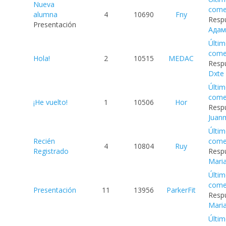
Nueva
come
alumna
4
10690
Fny
Respu
Presentación
Адам
Últi
come
Hola!
2
10515
MEDAC
Respu
Dxte
Últi
come
¡He vuelto!
1
10506
Hor
Respu
Juanm
Últi
Recién
come
4
10804
Ruy
Registrado
Respu
Mari
Últi
come
Presentación
11
13956
ParkerFit
Respu
Mari
Últi