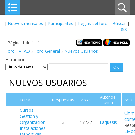
[
Nuevos mensajes
|
Participantes
|
Reglas del foro
|
Búscar
|
RSS
]
Página
1
de
1
1
Foro TAFAD
»
Foro General
»
Nuevos Usuarios
Filtrar por:
NUEVOS USUARIOS
Autor del
Tema
Respuestas
Vistas
Actua
tema
Cursos
Últi
Gestión y
come
Organización
3
17722
Laquesis
Respu
Instalaciones
LMoo
Deportivas