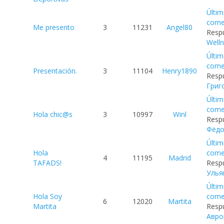
Últi
come
Me presento
3
11231
Angel80
Respu
Well
Últi
come
Presentación.
3
11104
Henry1890
Respu
Григ
Últi
come
Hola chic@s
3
10997
Winl
Respu
Фёд
Últi
Hola
come
4
11195
Madrid
TAFADS!
Respu
Улья
Últi
Hola Soy
come
6
12020
Martita
Martita
Respu
Авро