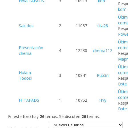
Hola TAFADS
3
10913
koh1
Respu
koh1
Últi
come
Saludos
2
11037
tita28
Respu
Powe
Últi
Presentación
come
4
12230
chema112
chema
Respu
Марг
Últi
Hola a
come
3
10841
Rub3n
Todos!
Respu
Dxte
Últi
come
Hi TAFADS
1
10752
HYy
Respu
Dxte
En este foro hay
26
temas. Se discuten
26
temas.