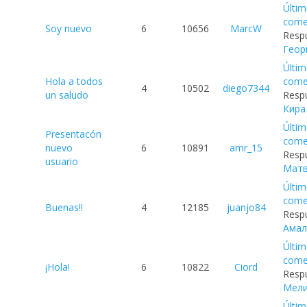
Últi
come
Soy nuevo
6
10656
MarcW
Respu
Геор
Últi
Hola a todos
come
4
10502
diego7344
un saludo
Respu
Кира
Últi
Presentacón
come
nuevo
6
10891
amr_15
Respu
usuario
Мат
Últi
come
Buenas!!
4
12185
juanjo84
Respu
Амал
Últi
come
¡Hola!
6
10822
Ciord
Respu
Мели
Últi