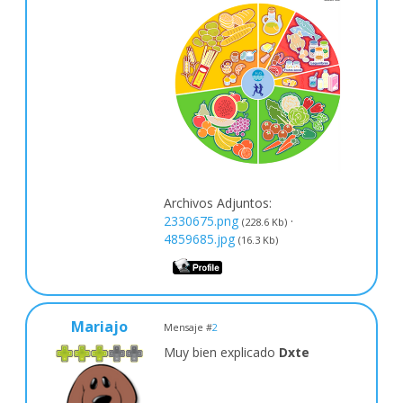
Archivos Adjuntos:
2330675.png
·
(228.6 Kb)
4859685.jpg
(16.3 Kb)
Mariajo
Mensaje #
2
Muy bien explicado
Dxte