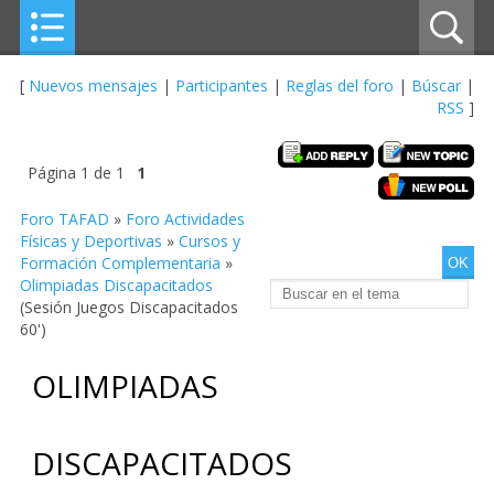
[
Nuevos mensajes
|
Participantes
|
Reglas del foro
|
Búscar
|
RSS
]
Página
1
de
1
1
Foro TAFAD
»
Foro Actividades
Físicas y Deportivas
»
Cursos y
Formación Complementaria
»
Olimpiadas Discapacitados
(Sesión Juegos Discapacitados
60')
OLIMPIADAS
DISCAPACITADOS