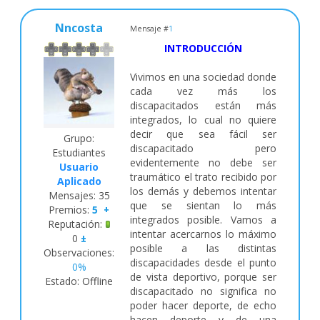
Nncosta
Mensaje #
1
INTRODUCCIÓN
Vivimos en una sociedad donde
cada vez más los
discapacitados están más
integrados, lo cual no quiere
decir que sea fácil ser
Grupo:
discapacitado pero
Estudiantes
evidentemente no debe ser
Usuario
traumático el trato recibido por
Aplicado
los demás y debemos intentar
Mensajes:
35
que se sientan lo más
Premios:
5
+
integrados posible. Vamos a
Reputación:
intentar acercarnos lo máximo
0
±
posible a las distintas
Observaciones:
discapacidades desde el punto
0%
de vista deportivo, porque ser
Estado:
Offline
discapacitado no significa no
poder hacer deporte, de echo
hacen deporte y de una