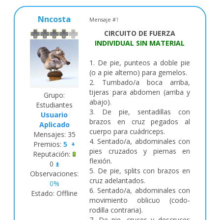
Nncosta
Mensaje #
1
CIRCUITO DE FUERZA
INDIVIDUAL SIN MATERIAL
1. De pie, punteos a doble pie
(o a pie alterno) para gemelos.
2. Tumbado/a boca arriba,
tijeras para abdomen (arriba y
Grupo:
abajo).
Estudiantes
3. De pie, sentadillas con
Usuario
brazos en cruz pegados al
Aplicado
cuerpo para cuádriceps.
Mensajes:
35
4. Sentado/a, abdominales con
Premios:
5
+
pies cruzados y piernas en
Reputación:
flexión.
0
±
5. De pie, splits con brazos en
Observaciones:
cruz adelantados.
0%
6. Sentado/a, abdominales con
Estado:
Offline
movimiento oblicuo (codo-
rodilla contraria).
7. De pie, cruces y descruces