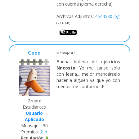
con cuerda (pierna derecha).
Archivos Adjuntos:
4644580.jpg
(27.6 Kb)
Coen
Mensaje #
2
Buena batería de ejercicios
Nncosta
. Yo me canso solo
con leerla... mejor mandárselo
hacer a alguien ya que yo con
menos me conformo :P
Grupo:
Estudiantes
Usuario
Aplicado
Mensajes:
30
Premios:
2
+
Reputación: