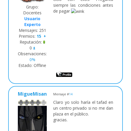
siempre las condiciones antes
Grupo:
de pagar
Docentes
Usuario
Experto
Mensajes:
251
Premios:
15
+
Reputación:
0
±
Observaciones:
0%
Estado:
Offline
MigueMisan
Mensaje #
14
Claro yo solo haría el tafad en
un centro privado si no me dan
plaza en el público.
gracias.