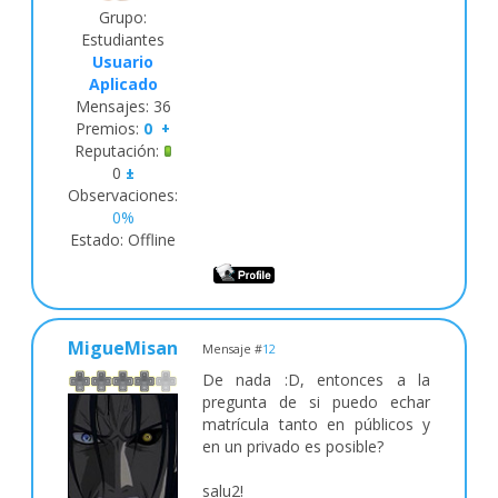
formativos que han
Grupo:
quedado vacantes.
Estudiantes
Del 1 al 10 de
Usuario
septiembre se abre el
Aplicado
segundo plazo de
Mensajes:
36
solicitudes de admisión.
Premios:
0
+
La tercera adjudicación
Reputación:
es el 19 de septiembre,
0
±
puede consultarla el 18
Observaciones:
de septiembre en la 3ª
0%
adjudicación provisional
Estado:
Offline
informativa.
La cuarta adjudicación es
el 25 de septiembre, por
motivos de ajuste del
calendario, no se
MigueMisan
Mensaje #
12
efectuará la cuarta
adjudicación provisional.
De nada :D, entonces a la
El 1 de octubre se
pregunta de si puedo echar
publican las plazas que
matrícula tanto en públicos y
han quedado vacantes,
en un privado es posible?
cuando ya se ha
matriculado el alumnado
salu2!