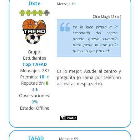
Dxte
Mensaje #
4
Cita
Magic12
(
)
Yo lo hice yendo a la
secretaría del centro
donde quería cursarlo
para pedir lo que tenía
que entregar y demás.
Grupo:
Estudiantes
Top TAFAD
Mensajes:
237
Es lo mejor. Acude al centro y
Premios:
18
+
pregunta (o llama por teléfono
Reputación:
así evitas desplazarte).
3
±
Observaciones:
0%
Estado:
Offline
TAFAD
Mensaje #
5