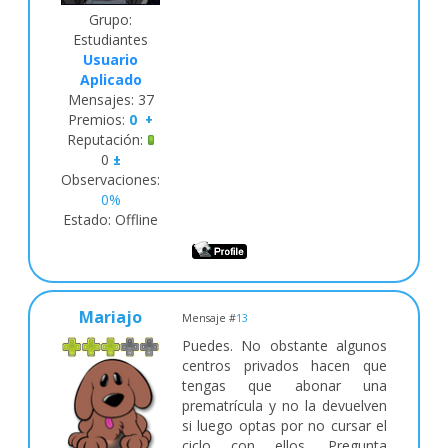
de la cuarta y última
Grupo:
adjudicación del
Estudiantes
Procedimiento Ordinario.
Usuario
Se abre el último plazo de
solicitudes del 2 al 3 de
Aplicado
octubre, único en
Mensajes:
37
el
Procedimiento
Premios:
0
+
Extraordinario
, cuya
Reputación:
única adjudicación es
0
±
el 10 de octubre.
Observaciones:
0%
Estado:
Offline
Mariajo
Mensaje #
13
Puedes. No obstante algunos
centros privados hacen que
tengas que abonar una
prematrícula y no la devuelven
si luego optas por no cursar el
ciclo con ellos. Pregunta