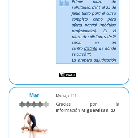
Primer plazo de
solicitudes, del 1 al 25 de
junio tanto para el curso
completo como para
oferta parcial (módulos
profesionales). Es el
plazo de solicitudes de 2º
curso en un
centro
distinto
de dónde
se cursó 1º.
La primera adjudicación
es el 9 de julio, se puede
consultar el día 5 de
julio (1ª adjudicación
provisional informativa).
La segunda
Mar
adjudicación es el 22 de
Mensaje #
11
julio, se puede consultar
Gracias por la
el día 18 de julio en la 2ª
información
MigueMisan :D
adjudicación provisional
informativa.
A finales de agosto
se
publica la oferta de
plazas en ciclos