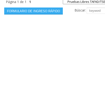
Página
1
de
1
1
Búscar: