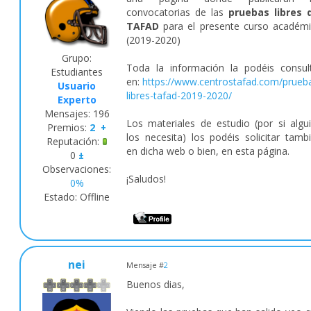
convocatorias de las
pruebas libres 
TAFAD
para el presente curso académ
(2019-2020)
Grupo:
Toda la información la podéis consul
Estudiantes
en:
https://www.centrostafad.com/prueb
Usuario
libres-tafad-2019-2020/
Experto
Mensajes:
196
Los materiales de estudio (por si algu
Premios:
2
+
los necesita) los podéis solicitar tamb
Reputación:
en dicha web o bien, en esta página.
0
±
Observaciones:
¡Saludos!
0%
Estado:
Offline
nei
Mensaje #
2
Buenos dias,