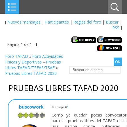
[
Nuevos mensajes
|
Participantes
|
Reglas del foro
|
Búscar
|
RSS
]
Página
1
de
1
1
Foro TAFAD
»
Foro Actividades
Físicas y Deportivas
»
Pruebas
Libres TAFAD/TSEAS/TSAF
»
Pruebas Libres TAFAD 2020
PRUEBAS LIBRES TAFAD 2020
buscowork
Mensaje #
1
Como ya quedan pocas convocatori
para las pruebas libres del TAFAD os d
una página donde publicarán l