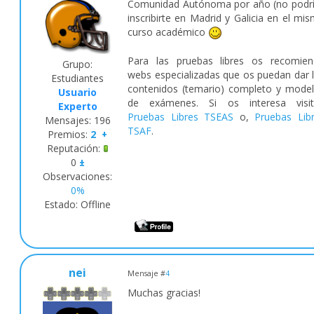
Comunidad Autónoma por año (no podr
inscribirte en Madrid y Galicia en el mi
curso académico
Para las pruebas libres os recomie
Grupo:
webs especializadas que os puedan dar 
Estudiantes
contenidos (temario) completo y mode
Usuario
de exámenes. Si os interesa visit
Experto
Pruebas Libres TSEAS
o,
Pruebas Lib
Mensajes:
196
TSAF
.
Premios:
2
+
Reputación:
0
±
Observaciones:
0%
Estado:
Offline
nei
Mensaje #
4
Muchas gracias!