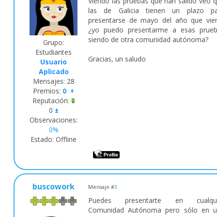
Viendo las pruebas que han salido veo 
las de Galicia tienen un plazo pa
presentarse de mayo del año que vie
¿yo puedo presentarme a esas prue
siendo de otra comunidad autónoma?
Grupo:
Estudiantes
Gracias, un saludo
Usuario
Aplicado
Mensajes:
28
Premios:
0
+
Reputación:
0
±
Observaciones:
0%
Estado:
Offline
buscowork
Mensaje #
3
Puedes presentarte en cualqui
Comunidad Autónoma pero sólo en u