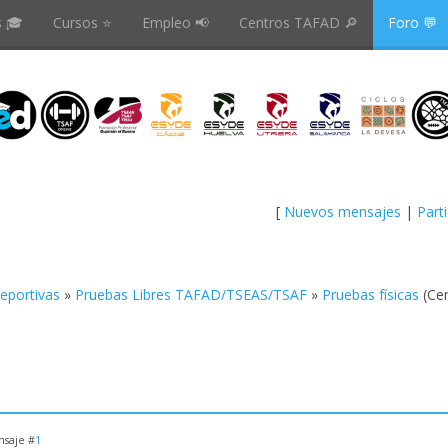
s 🎓
Cursos ⭐️
Empleo 📢
Centros TAFAD 🔎
Foro 💬
[
Nuevos mensajes
|
Part
Deportivas
»
Pruebas Libres TAFAD/TSEAS/TSAF
»
Pruebas físicas
(Ce
saje #
1