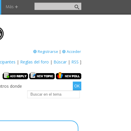
Más ➕
🔵 Registrarse
|
🟢 Acceder
icipantes
|
Reglas del foro
|
Búscar
|
RSS
]
ntros donde