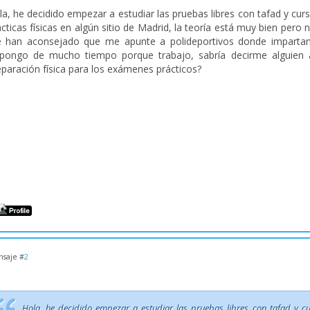
la, he decidido empezar a estudiar las pruebas libres con tafad y cu
cticas físicas en algún sitio de Madrid, la teoría está muy bien pero 
 han aconsejado que me apunte a polideportivos donde impartan c
spongo de mucho tiempo porque trabajo, sabría decirme alguien a
eparación física para los exámenes prácticos?
saje #
2
Hola, he decidido empezar a estudiar las pruebas libres con tafad y 