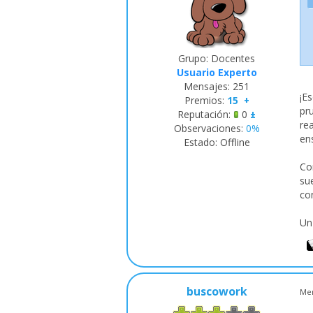
Grupo: Docentes
Usuario Experto
Mensajes:
251
¡E
Premios:
15
+
pr
Reputación:
0
±
re
Observaciones:
0%
ens
Estado:
Offline
Co
su
con
Un
buscowork
Men