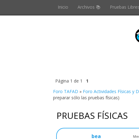
Inicio
Archivos 📚
Pruebas Libre
Página
1
de
1
1
Foro TAFAD
»
Foro Actividades Físicas y 
preparar sólo las pruebas físicas)
PRUEBAS FÍSICAS
bea
Men