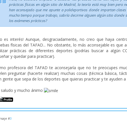
prácticas físicas en algún sitio de Madrid, la teoría está muy bien pero n
han aconsejado que me apunte a polideportivos donde impartan clases d
mucho tiempo porque trabajo, sabría decirme alguien algún sitio donde se
los exámenes prácticos?
so es interés! Aunque, desgraciadamente, no creo que haya centro
uebas físicas del TAFAD... No obstante, lo más aconsejable es que
alizar prácticas de diferentes deportes (podrías buscar a algú
eñar y quedar para practicar).
mo profesora del TAFAD te aconsejaría que no te preocupes much
elen preguntar (hacerte realizar) muchas cosas (técnica básica, tácti
 gente que sepa de los deportes que quieras practicar y te ayuden a co
 saludo y mucho ánimo
saje #
3