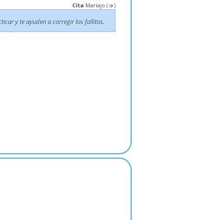
Cita
Mariajo
(
)
ar y te ayuden a corregir los fallitos.