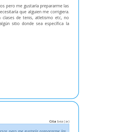
rsos pero me gustaría prepararme las
necesitaría que alguien me corrigiera.
lases de tenis, atletismo etc, no
lgún sitio donde sea específica la
Cita
bea
(
)
cursos pero me gustaría prepararme las