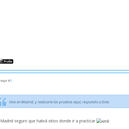
saje #
5
Vivo en Madrid, y realizaría las pruebas aquí, respondo a Dxte.
 Madrid seguro que habrá sitios donde ir a practicar