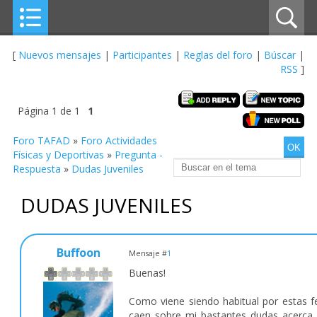
[
Nuevos mensajes
|
Participantes
|
Reglas del foro
|
Búscar
|
RSS
]
Página
1
de
1
1
Foro TAFAD
»
Foro Actividades
Físicas y Deportivas
»
Pregunta -
Respuesta
»
Dudas Juveniles
DUDAS JUVENILES
Buffoon
Mensaje #
1
Buenas!
Como viene siendo habitual por estas f
caen sobre mi bastantes dudas acerca