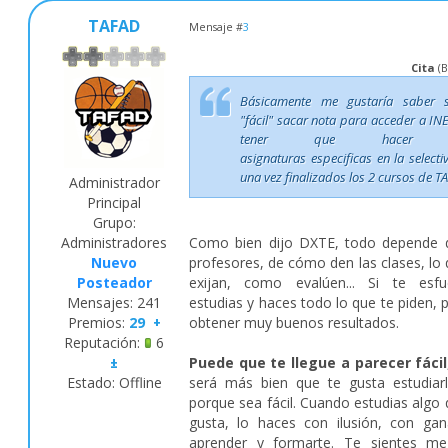
TAFAD
Mensaje #
3
Cita
(
B
Básicamente me gustaría saber 
"fácil" sacar nota para acceder a INE
tener que hacer 
asignaturas especificas en la selecti
una vez finalizados los 2 cursos de T
Administrador
Principal
Grupo:
Como bien dijo DXTE, todo depende 
Administradores
profesores, de cómo den las clases, lo 
Nuevo
exijan, como evalúen... Si te esfu
Posteador
estudias y haces todo lo que te piden, 
Mensajes:
241
obtener muy buenos resultados.
Premios:
29
+
Reputación:
6
Puede que te llegue a parecer fácil
±
será más bien que te gusta estudiar
Estado:
Offline
porque sea fácil. Cuando estudias algo 
gusta, lo haces con ilusión, con ga
aprender y formarte. Te sientes me