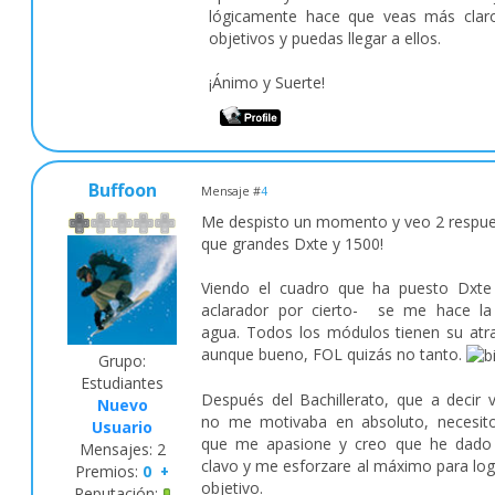
lógicamente hace que veas más clar
objetivos y puedas llegar a ellos.
¡Ánimo y Suerte!
Buffoon
Mensaje #
4
Me despisto un momento y veo 2 respues
que grandes Dxte y 1500!
Viendo el cuadro que ha puesto Dxte
aclarador por cierto- se me hace la
agua. Todos los módulos tienen su atra
aunque bueno, FOL quizás no tanto.
Grupo:
Estudiantes
Después del Bachillerato, que a decir 
Nuevo
no me motivaba en absoluto, necesit
Usuario
que me apasione y creo que he dado 
Mensajes:
2
clavo y me esforzare al máximo para log
Premios:
0
+
objetivo.
Reputación: