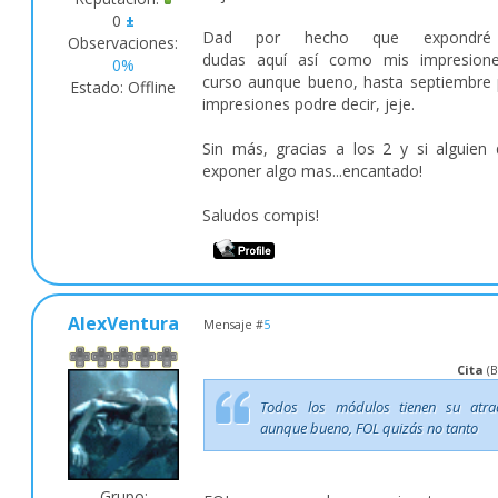
0
±
Dad por hecho que expondré
Observaciones:
dudas aquí así como mis impresione
0%
curso aunque bueno, hasta septiembre
Estado:
Offline
impresiones podre decir, jeje.
Sin más, gracias a los 2 y si alguien 
exponer algo mas...encantado!
Saludos compis!
AlexVentura
Mensaje #
5
Cita
(
B
Todos los módulos tienen su atrac
aunque bueno, FOL quizás no tanto
Grupo: