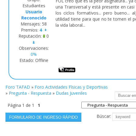
FOL creo que es la peor asignatura... ya 
Estudiantes
una Transversal y está presente en casi
Usuario
los ciclos formativos... pero bueno... a
Reconocido
utilidad tiene para que no te tomen el p
Mensajes:
58
la vida laboral...
Premios:
4
+
Reputación:
0
±
Observaciones:
0%
Estado:
Offline
Foro TAFAD
»
Foro Actividades Físicas y Deportivas
»
Pregunta - Respuesta
»
Dudas Juveniles
Página
1
de
1
1
Búscar: