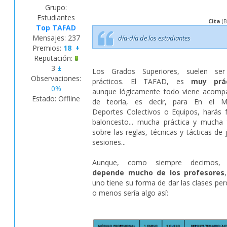
Grupo:
Estudiantes
Cita
(
B
Top TAFAD
Mensajes:
237
día-día de los estudiantes
Premios:
18
+
Reputación:
3
±
Los Grados Superiores, suelen se
Observaciones:
prácticos. El TAFAD, es
muy prác
0%
aunque lógicamente todo viene acomp
Estado:
Offline
de teoría, es decir, para En el M
Deportes Colectivos o Equipos, harás f
baloncesto... mucha práctica y mucha 
sobre las reglas, técnicas y tácticas de 
sesiones...
Aunque, como siempre decimos
depende mucho de los profesores
uno tiene su forma de dar las clases pe
o menos sería algo así: