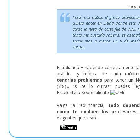
Cita
(
B
Para mas datos, el grado universitar
quiero hacer en Lleida donde este u
curso la nota de corte fue de 7.73. P
tanto me gustaría saber si es asequib
sacar mas o menos un 8 de medi
TAFAD.
Estudiando y haciendo correctamente la
práctica y teórica de cada módu
tendrías problemas
para tener un N
(7-8)... "si te lo curras" puedes lle
Excelente o Sobresaliente
Valga la redundancia,
todo depen
cómo te evalúen los profesores
.
exigentes que sean...