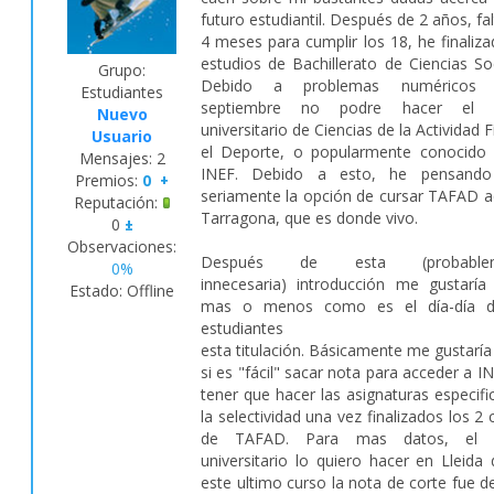
futuro estudiantil. Después de 2 años, fa
4 meses para cumplir los 18, he finaliza
estudios de Bachillerato de Ciencias Soc
Grupo:
Debido a problemas numérico
Estudiantes
septiembre no podre hacer el 
Nuevo
universitario de Ciencias de la Actividad F
Usuario
el Deporte, o popularmente conocido
Mensajes:
2
INEF. Debido a esto, he pensand
Premios:
0
+
seriamente la opción de cursar TAFAD a
Reputación:
Tarragona, que es donde vivo.
0
±
Observaciones:
Después de esta (probablem
0%
innecesaria) introducción me gustaría
Estado:
Offline
mas o menos como es el día-día d
estudiantes 
esta titulación. Básicamente me gustaría
si es "fácil" sacar nota para acceder a IN
tener que hacer las asignaturas especifi
la selectividad una vez finalizados los 2 
de TAFAD. Para mas datos, el 
universitario lo quiero hacer en Lleida
este ultimo curso la nota de corte fue de