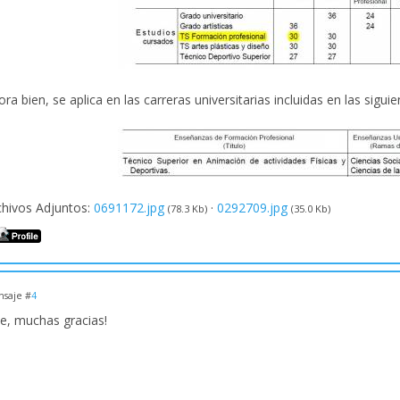
ra bien, se aplica en las carreras universitarias incluidas en las sig
chivos Adjuntos:
0691172.jpg
·
0292709.jpg
(78.3 Kb)
(35.0 Kb)
saje #
4
le, muchas gracias!