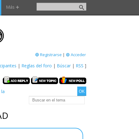
Más ➕
🔵 Registrarse
|
🟢 Acceder
icipantes
|
Reglas del foro
|
Búscar
|
RSS
]
 la
AD