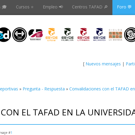
s 🎓
Cursos ⭐️
Empleo 📢
Centros TAFAD 🔎
Foro 💬
[
Nuevos mensajes
|
Part
Deportivas
»
Pregunta - Respuesta
»
Convalidaciones con el TAFAD en
CON EL TAFAD EN LA UNIVERSID
saje #
1