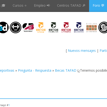
s 🎓
Cursos ⭐️
Empleo 📢
Centros TAFAD 🔎
Foro 💬
[
Nuevos mensajes
|
Part
Deportivas
»
Pregunta - Respuesta
»
Becas TAFAD
(¿Tenemos posibili
saje #
1