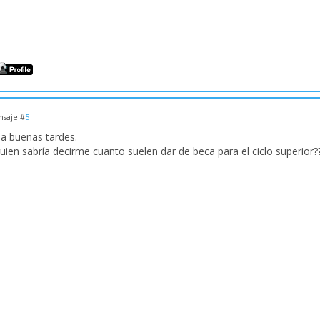
saje #
5
la buenas tardes.
guien sabría decirme cuanto suelen dar de beca para el ciclo superi