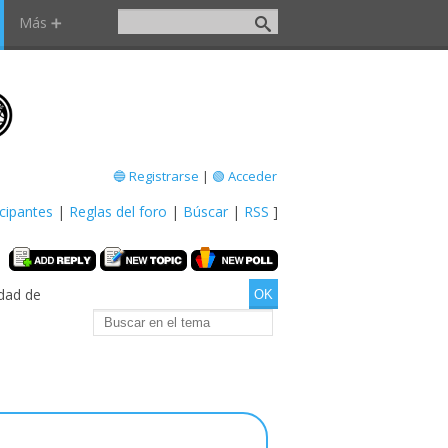
Más ➕
🔵 Registrarse
|
🟢 Acceder
icipantes
|
Reglas del foro
|
Búscar
|
RSS
]
dad de