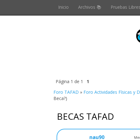
Inicio
Archivos 📚
Pruebas Libre
Página
1
de
1
1
Foro TAFAD
»
Foro Actividades Físicas y 
Beca?)
BECAS TAFAD
nau90
Men