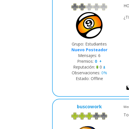
HO
¿T
Grupo: Estudiantes
Nuevo Posteador
Mensajes:
6
Premios:
0
+
Reputación:
0
±
Observaciones:
0%
Estado:
Offline
buscowork
Men
To