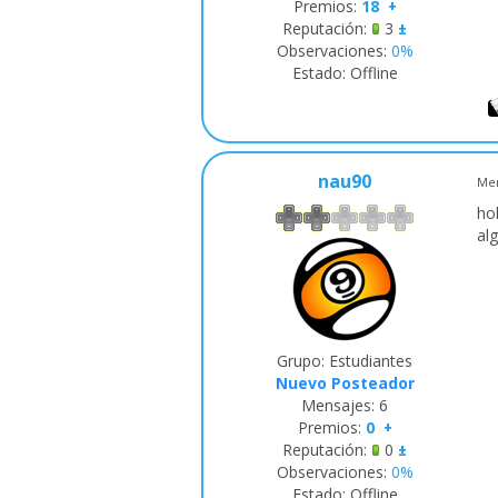
Premios:
18
+
Reputación:
3
±
Observaciones:
0%
Estado:
Offline
nau90
Men
ho
al
Grupo: Estudiantes
Nuevo Posteador
Mensajes:
6
Premios:
0
+
Reputación:
0
±
Observaciones:
0%
Estado:
Offline