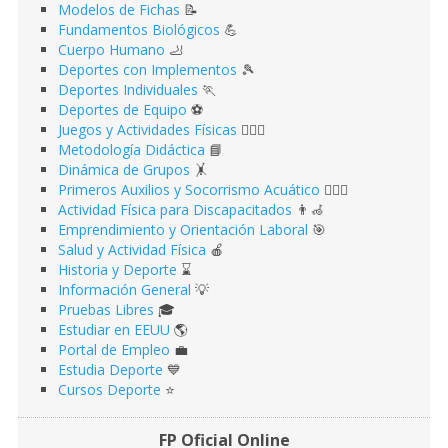
Modelos de Fichas
📝
Fundamentos Biológicos
💪
Cuerpo Humano
🦶
Deportes con Implementos
🎾
Deportes Individuales
🏃
Deportes de Equipo
⚽️
Juegos y Actividades Físicas
🤹🏻‍♂️
Metodología Didáctica
📘
Dinámica de Grupos
🤸
Primeros Auxilios y Socorrismo Acuático
🏊🏻‍♂️
Actividad Física para Discapacitados
👨‍🦽
Emprendimiento y Orientación Laboral
🎯
Salud y Actividad Física
🍎
Historia y Deporte
⌛️
Información General
💡
Pruebas Libres
🎓
Estudiar en EEUU
🌎​
Portal de Empleo
💼
Estudia Deporte
💙
Cursos Deporte
⭐️
FP Oficial Online