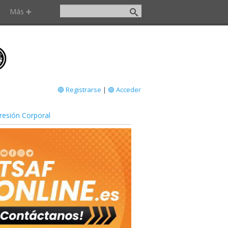
Más ➕
🔵 Registrarse
|
🟢 Acceder
resión Corporal