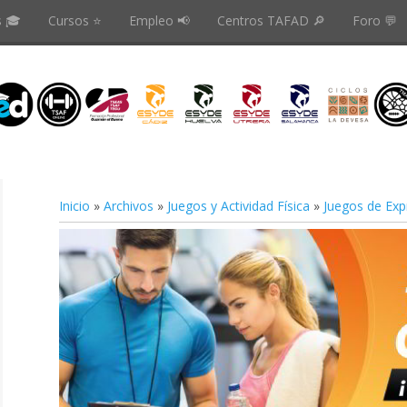
s 🎓
Cursos ⭐️
Empleo 📢
Centros TAFAD 🔎
Foro 💬
Inicio
»
Archivos
»
Juegos y Actividad Física
»
Juegos de Exp