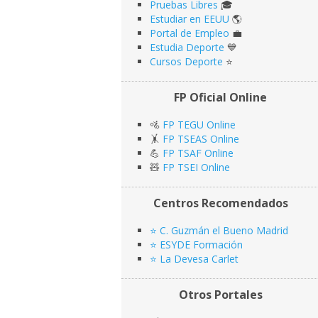
Pruebas Libres
🎓
Estudiar en EEUU
🌎​
Portal de Empleo
💼
Estudia Deporte
💙
Cursos Deporte
⭐️
FP Oficial Online
🚵
FP TEGU Online
🤸
FP TSEAS Online
💪
FP TSAF Online
🧸
FP TSEI Online
Centros Recomendados
⭐️ C. Guzmán el Bueno Madrid
⭐️ ESYDE Formación
⭐️ La Devesa Carlet
Otros Portales