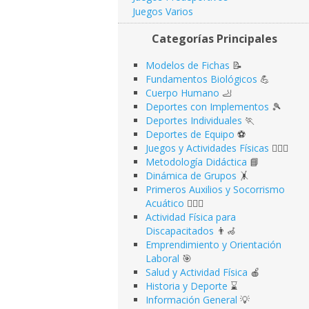
Juegos Varios
Categorías Principales
Modelos de Fichas
📝
Fundamentos Biológicos
💪
Cuerpo Humano
🦶
Deportes con Implementos
🎾
Deportes Individuales
🏃
Deportes de Equipo
⚽️
Juegos y Actividades Físicas
🤹🏻‍♂️
Metodología Didáctica
📘
Dinámica de Grupos
🤸
Primeros Auxilios y Socorrismo
Acuático
🏊🏻‍♂️
Actividad Física para
Discapacitados
👨‍🦽
Emprendimiento y Orientación
Laboral
🎯
Salud y Actividad Física
🍎
Historia y Deporte
⌛️
Información General
💡