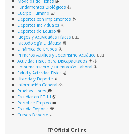
Modelos de Fichas
📝
Fundamentos Biológicos
💪
Cuerpo Humano
🦶
Deportes con Implementos
🎾
Deportes Individuales
🏃
Deportes de Equipo
⚽️
Juegos y Actividades Físicas
🤹🏻‍♂️
Metodología Didáctica
📘
Dinámica de Grupos
🤸
Primeros Auxilios y Socorrismo Acuático
🏊🏻‍♂️
Actividad Física para Discapacitados
👨‍🦽
Emprendimiento y Orientación Laboral
🎯
Salud y Actividad Física
🍎
Historia y Deporte
⌛️
Información General
💡
Pruebas Libres
🎓
Estudiar en EEUU
🌎​
Portal de Empleo
💼
Estudia Deporte
💙
Cursos Deporte
⭐️
FP Oficial Online