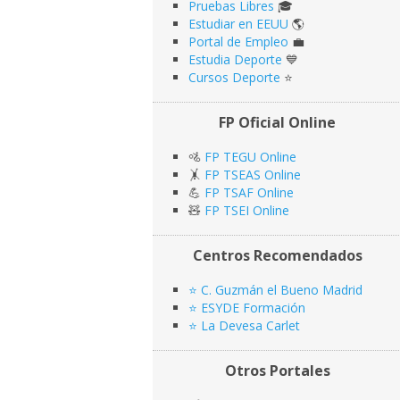
Pruebas Libres
🎓
Estudiar en EEUU
🌎​
Portal de Empleo
💼
Estudia Deporte
💙
Cursos Deporte
⭐️
FP Oficial Online
🚵
FP TEGU Online
🤸
FP TSEAS Online
💪
FP TSAF Online
🧸
FP TSEI Online
Centros Recomendados
⭐️ C. Guzmán el Bueno Madrid
⭐️ ESYDE Formación
⭐️ La Devesa Carlet
Otros Portales