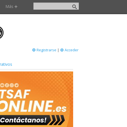
Más ➕
🔵 Registrarse
|
🟢 Acceder
ativos