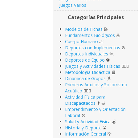
Juegos Varios
Categorías Principales
Modelos de Fichas
📝
Fundamentos Biológicos
💪
Cuerpo Humano
🦶
Deportes con Implementos
🎾
Deportes Individuales
🏃
Deportes de Equipo
⚽️
Juegos y Actividades Físicas
🤹🏻‍♂️
Metodología Didáctica
📘
Dinámica de Grupos
🤸
Primeros Auxilios y Socorrismo
Acuático
🏊🏻‍♂️
Actividad Física para
Discapacitados
👨‍🦽
Emprendimiento y Orientación
Laboral
🎯
Salud y Actividad Física
🍎
Historia y Deporte
⌛️
Información General
💡