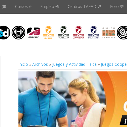
s 🎓
Cursos ⭐️
Empleo 📢
Centros TAFAD 🔎
Foro 💬
Inicio
»
Archivos
»
Juegos y Actividad Física
»
Juegos Cooper