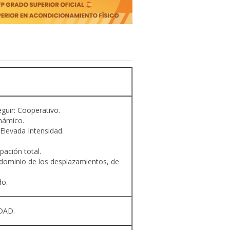
eguir: Cooperativo.
inámico.
 Elevada Intensidad.
pación total.
n dominio de los desplazamientos, de
do.
DAD.