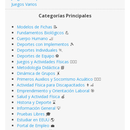
Juegos Varios
Categorías Principales
Modelos de Fichas
📝
Fundamentos Biológicos
💪
Cuerpo Humano
🦶
Deportes con Implementos
🎾
Deportes Individuales
🏃
Deportes de Equipo
⚽️
Juegos y Actividades Físicas
🤹🏻‍♂️
Metodología Didáctica
📘
Dinámica de Grupos
🤸
Primeros Auxilios y Socorrismo Acuático
🏊🏻‍♂️
Actividad Física para Discapacitados
👨‍🦽
Emprendimiento y Orientación Laboral
🎯
Salud y Actividad Física
🍎
Historia y Deporte
⌛️
Información General
💡
Pruebas Libres
🎓
Estudiar en EEUU
🌎​
Portal de Empleo
💼