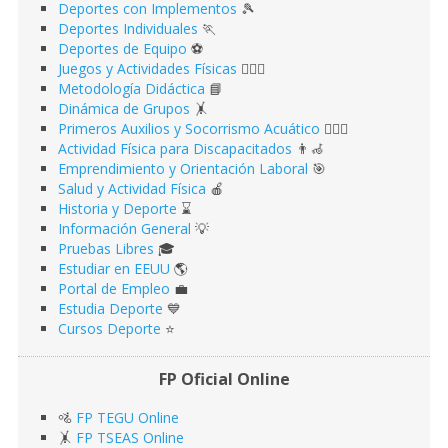
Deportes con Implementos
🎾
Deportes Individuales
🏃
Deportes de Equipo
⚽️
Juegos y Actividades Físicas
🤹🏻‍♂️
Metodología Didáctica
📘
Dinámica de Grupos
🤸
Primeros Auxilios y Socorrismo Acuático
🏊🏻‍♂️
Actividad Física para Discapacitados
👨‍🦽
Emprendimiento y Orientación Laboral
🎯
Salud y Actividad Física
🍎
Historia y Deporte
⌛️
Información General
💡
Pruebas Libres
🎓
Estudiar en EEUU
🌎​
Portal de Empleo
💼
Estudia Deporte
💙
Cursos Deporte
⭐️
FP Oficial Online
🚵
FP TEGU Online
🤸
FP TSEAS Online