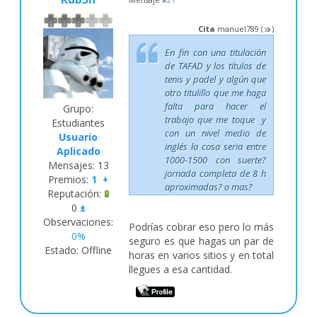
Mensaje #
21
Cita
manuel789
(
)
En fin con una titulación
de TAFAD y los títulos de
tenis y padel y algún que
otro titulillo que me haga
falta para hacer el
Grupo:
trabajo que me toque y
Estudiantes
con un nivel medio de
Usuario
inglés la cosa seria entre
Aplicado
1000-1500 con suerte?
Mensajes:
13
jornada completa de 8 h
Premios:
1
+
aproximadas? o mas?
Reputación:
0
±
Observaciones:
Podrías cobrar eso pero lo más
0%
seguro es que hagas un par de
Estado:
Offline
horas en varios sitios y en total
llegues a esa cantidad.