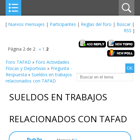
[
Nuevos mensajes
|
Participantes
|
Reglas del foro
|
Búscar
|
RSS
]
Página
2
de
2
«
1
2
Foro TAFAD
»
Foro Actividades
Físicas y Deportivas
»
Pregunta -
Respuesta
»
Sueldos en trabajos
relacionados con TAFAD
SUELDOS EN TRABAJOS
RELACIONADOS CON TAFAD
Rub3n