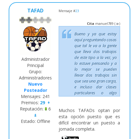
TAFAD
Mensaje #
23
Cita
manuel789
(
)
Bueno y ya que estoy
aquí preguntando cosas
que tal le va a la gente
que lleva dos trabajos
de este tipo a la vez, yo
Administrador
lo estuve pensando y a
Principal
lo mejor se pueden
Grupo:
llevar dos trabajos sin
Administradores
que sea una gran carga,
Nuevo
e incluso dar clases
Posteador
particulares o algo
Mensajes:
241
así, bueno muchas
Premios:
29
+
gracias por vuestra
Reputación:
6
Muchos TAFADs optan por
ayuda!
±
esta opción puesto que es
Estado:
Offline
difícil encontrar un puesto a
jornada completa.