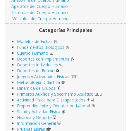
Anatomía del Cuerpo Humano
Aparatos del Cuerpo Humano
Sistemas del Cuerpo Humano
Músculos del Cuerpo Humano
Categorías Principales
Modelos de Fichas
📝
Fundamentos Biológicos
💪
Cuerpo Humano
🦶
Deportes con Implementos
🎾
Deportes Individuales
🏃
Deportes de Equipo
⚽️
Juegos y Actividades Físicas
🤹🏻‍♂️
Metodología Didáctica
📘
Dinámica de Grupos
🤸
Primeros Auxilios y Socorrismo Acuático
🏊🏻‍♂️
Actividad Física para Discapacitados
👨‍🦽
Emprendimiento y Orientación Laboral
🎯
Salud y Actividad Física
🍎
Historia y Deporte
⌛️
Información General
💡
Pruebas Libres
🎓