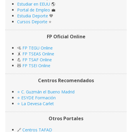
Estudiar en EEUU
🌎​
Portal de Empleo
💼
Estudia Deporte
💙
Cursos Deporte
⭐️
FP Oficial Online
🚵
FP TEGU Online
🤸
FP TSEAS Online
💪
FP TSAF Online
🧸
FP TSEI Online
Centros Recomendados
⭐️ C. Guzmán el Bueno Madrid
⭐️ ESYDE Formación
⭐️ La Devesa Carlet
Otros Portales
🔗
Centros TAFAD