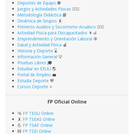
Deportes de Equipo
⚽️
Juegos y Actividades Físicas
🤹🏻‍♂️
Metodología Didáctica
📘
Dinámica de Grupos
🤸
Primeros Auxilios y Socorrismo Acuático
🏊🏻‍♂️
Actividad Física para Discapacitados
👨‍🦽
Emprendimiento y Orientación Laboral
🎯
Salud y Actividad Física
🍎
Historia y Deporte
⌛️
Información General
💡
Pruebas Libres
🎓
Estudiar en EEUU
🌎​
Portal de Empleo
💼
Estudia Deporte
💙
Cursos Deporte
⭐️
FP Oficial Online
🚵
FP TEGU Online
🤸
FP TSEAS Online
💪
FP TSAF Online
🧸
FP TSEI Online