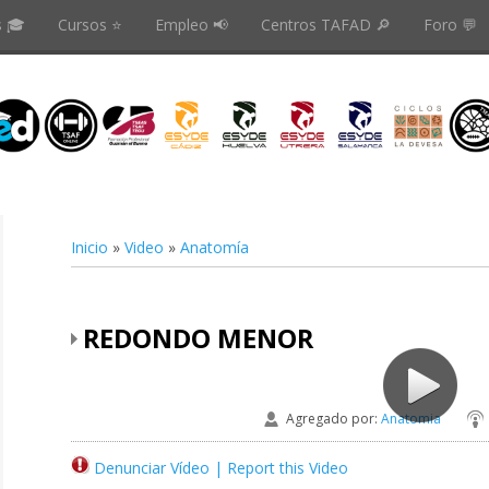
s 🎓
Cursos ⭐️
Empleo 📢
Centros TAFAD 🔎
Foro 💬
Inicio
»
Video
»
Anatomía
REDONDO MENOR
Agregado por
:
Anatomia
Denunciar Vídeo | Report this Video