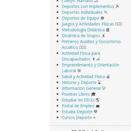
Cuerpo Humano
🦶
Deportes con Implementos
🎾
Deportes Individuales
🏃
Deportes de Equipo
⚽️
Juegos y Actividades Físicas
🤹🏻‍♂️
Metodología Didáctica
📘
Dinámica de Grupos
🤸
Primeros Auxilios y Socorrismo
Acuático
🏊🏻‍♂️
Actividad Física para
Discapacitados
👨‍🦽
Emprendimiento y Orientación
Laboral
🎯
Salud y Actividad Física
🍎
Historia y Deporte
⌛️
Información General
💡
Pruebas Libres
🎓
Estudiar en EEUU
🌎​
Portal de Empleo
💼
Estudia Deporte
💙
Cursos Deporte
⭐️