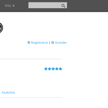
Más ➕
🔵 Registrarse
|
🟢 Acceder
Anatomia