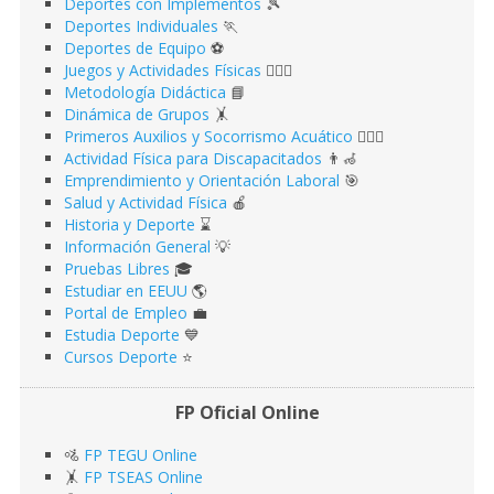
Deportes con Implementos
🎾
Deportes Individuales
🏃
Deportes de Equipo
⚽️
Juegos y Actividades Físicas
🤹🏻‍♂️
Metodología Didáctica
📘
Dinámica de Grupos
🤸
Primeros Auxilios y Socorrismo Acuático
🏊🏻‍♂️
Actividad Física para Discapacitados
👨‍🦽
Emprendimiento y Orientación Laboral
🎯
Salud y Actividad Física
🍎
Historia y Deporte
⌛️
Información General
💡
Pruebas Libres
🎓
Estudiar en EEUU
🌎​
Portal de Empleo
💼
Estudia Deporte
💙
Cursos Deporte
⭐️
FP Oficial Online
🚵
FP TEGU Online
🤸
FP TSEAS Online