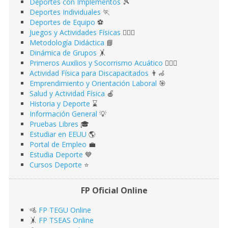
Deportes con Implementos
🎾
Deportes Individuales
🏃
Deportes de Equipo
⚽️
Juegos y Actividades Físicas
🤹🏻‍♂️
Metodología Didáctica
📘
Dinámica de Grupos
🤸
Primeros Auxilios y Socorrismo Acuático
🏊🏻‍♂️
Actividad Física para Discapacitados
👨‍🦽
Emprendimiento y Orientación Laboral
🎯
Salud y Actividad Física
🍎
Historia y Deporte
⌛️
Información General
💡
Pruebas Libres
🎓
Estudiar en EEUU
🌎​
Portal de Empleo
💼
Estudia Deporte
💙
Cursos Deporte
⭐️
FP Oficial Online
🚵
FP TEGU Online
🤸
FP TSEAS Online