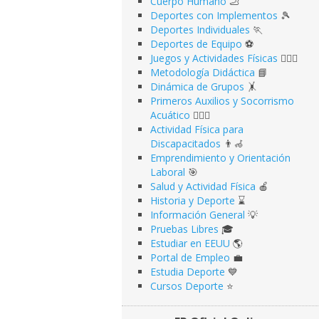
Cuerpo Humano
🦶
Deportes con Implementos
🎾
Deportes Individuales
🏃
Deportes de Equipo
⚽️
Juegos y Actividades Físicas
🤹🏻‍♂️
Metodología Didáctica
📘
Dinámica de Grupos
🤸
Primeros Auxilios y Socorrismo
Acuático
🏊🏻‍♂️
Actividad Física para
Discapacitados
👨‍🦽
Emprendimiento y Orientación
Laboral
🎯
Salud y Actividad Física
🍎
Historia y Deporte
⌛️
Información General
💡
Pruebas Libres
🎓
Estudiar en EEUU
🌎​
Portal de Empleo
💼
Estudia Deporte
💙
Cursos Deporte
⭐️