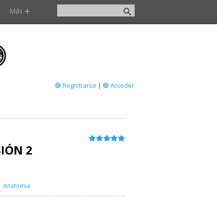
Más ➕
🔵 Registrarse
|
🟢 Acceder
IÓN 2
Anatomia