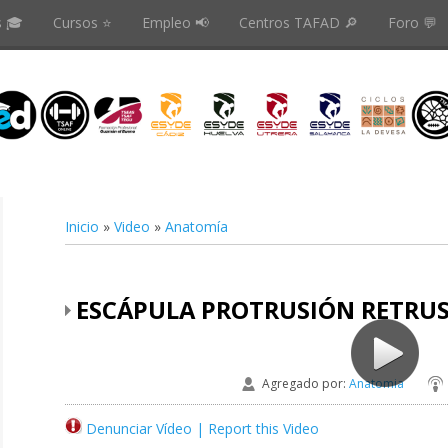
s 🎓
Cursos ⭐️
Empleo 📢
Centros TAFAD 🔎
Foro 💬
Inicio
»
Video
»
Anatomía
ESCÁPULA PROTRUSIÓN RETRUS
Agregado por
:
Anatomia
Denunciar Vídeo | Report this Video