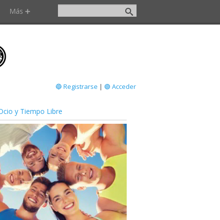
Más ➕
🔵 Registrarse
|
🟢 Acceder
Ocio y Tiempo Libre