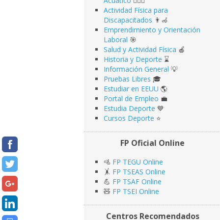
Acuático
🏊🏻‍♂️
Actividad Física para
Discapacitados
👨‍🦽
Emprendimiento y Orientación
Laboral
🎯
Salud y Actividad Física
🍎
Historia y Deporte
⌛️
Información General
💡
Pruebas Libres
🎓
Estudiar en EEUU
🌎​
Portal de Empleo
💼
Estudia Deporte
💙
Cursos Deporte
⭐️
FP Oficial Online
🚵
FP TEGU Online
🤸
FP TSEAS Online
💪
FP TSAF Online
🧸
FP TSEI Online
Centros Recomendados