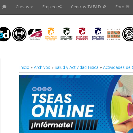
s 🎓
Cursos ⭐️
Empleo 📢
Centros TAFAD 🔎
Foro 💬
Inicio
»
Archivos
»
Salud y Actividad Física
»
Actividades de 