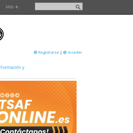
Más ➕
🔵 Registrarse
|
🟢 Acceder
»
Formación y