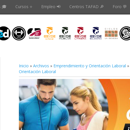
s 🎓
Cursos ⭐️
Empleo 📢
Centros TAFAD 🔎
Foro 💬
Inicio
»
Archivos
»
Emprendimiento y Orientación Laboral
Orientación Laboral