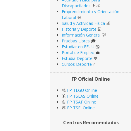
Discapacitados
👨‍🦽
Emprendimiento y Orientación
Laboral
🎯
Salud y Actividad Física
🍎
Historia y Deporte
⌛️
Información General
💡
Pruebas Libres
🎓
Estudiar en EEUU
🌎​
Portal de Empleo
💼
Estudia Deporte
💙
Cursos Deporte
⭐️
FP Oficial Online
🚵
FP TEGU Online
🤸
FP TSEAS Online
💪
FP TSAF Online
🧸
FP TSEI Online
Centros Recomendados