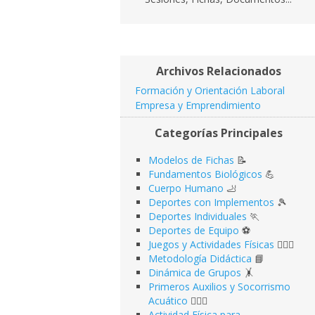
Archivos Relacionados
Formación y Orientación Laboral
Empresa y Emprendimiento
Categorías Principales
Modelos de Fichas
📝
Fundamentos Biológicos
💪
Cuerpo Humano
🦶
Deportes con Implementos
🎾
Deportes Individuales
🏃
Deportes de Equipo
⚽️
Juegos y Actividades Físicas
🤹🏻‍♂️
Metodología Didáctica
📘
Dinámica de Grupos
🤸
Primeros Auxilios y Socorrismo
Acuático
🏊🏻‍♂️
Actividad Física para