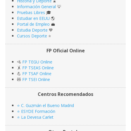
Historia y Deporte
⌛️
Información General
💡
Pruebas Libres
🎓
Estudiar en EEUU
🌎​
Portal de Empleo
💼
Estudia Deporte
💙
Cursos Deporte
⭐️
FP Oficial Online
🚵
FP TEGU Online
🤸
FP TSEAS Online
💪
FP TSAF Online
🧸
FP TSEI Online
Centros Recomendados
⭐️ C. Guzmán el Bueno Madrid
⭐️ ESYDE Formación
⭐️ La Devesa Carlet