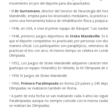
movimiento en pro del deporte para discapacitados.
• El
Dr Guttemann
, director del Servicio de Neurología del Hos
Mandeville, emplea para los lesionados medulares, la práctica 
como una herramienta básica de rehabilitación física y psíquica
• 1946, en USA, e crea el primer equipo de Básquet "Las ruedas
• 1948, primeros Juegos deportivos de
Stoke Mandeville
. Es 
que el deporte competitivo es practicado por personas con di
manera oficial. Los participantes son parapléjicos, veteranos d
practican el tiro con arco. Al mismo tiempo se celebra en Londr
Olimpiada.
• 1952, Los Juegos de Stoke-Mandeville adquieren carácter inte
(participa un equipo Holandés) En Helsinki, la XV Olimpiada de 
• 1956 IV Juegos de Stoke-Mandeville
• 1960,
Primera Paralimpiada
en Roma (23 países y 240 depor
Olimpiadas se realizaron también en Roma.
• A partir de esta fecha se van realizando cada 4 años las sigui
Paralimpiadas aunque no siempre coincide con la misma ciudad
se realizan las Olimpiadas.