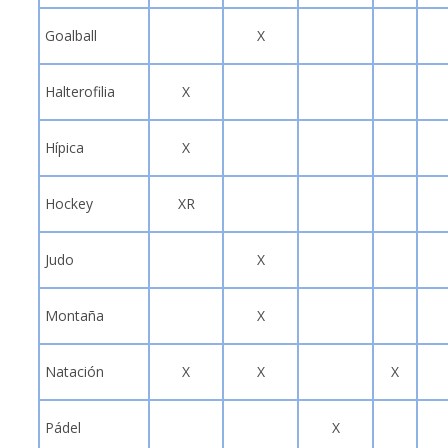
Goalball
X
Halterofilia
X
Hípica
X
Hockey
XR
Judo
X
Montaña
X
Natación
X
X
X
Pádel
X