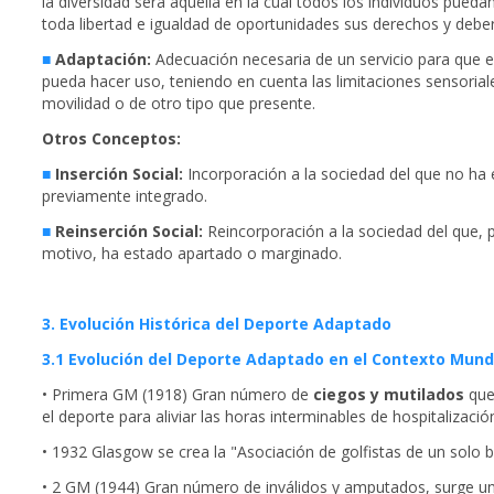
la diversidad será aquella en la cual todos los individuos pueda
toda libertad e igualdad de oportunidades sus derechos y debe
■
Adaptación:
Adecuación necesaria de un servicio para que e
pueda hacer uso, teniendo en cuenta las limitaciones sensorial
movilidad o de otro tipo que presente.
Otros Conceptos:
■
Inserción Social:
Incorporación a la sociedad del que no ha
previamente integrado.
■
Reinserción Social:
Reincorporación a la sociedad del que, p
motivo, ha estado apartado o marginado.
3. Evolución Histórica del Deporte Adaptado
3.1 Evolución del Deporte Adaptado en el Contexto Mund
• Primera GM (1918) Gran número de
ciegos y mutilados
que
el deporte para aliviar las horas interminables de hospitalizació
• 1932 Glasgow se crea la "Asociación de golfistas de un solo b
• 2 GM (1944) Gran número de inválidos y amputados, surge u