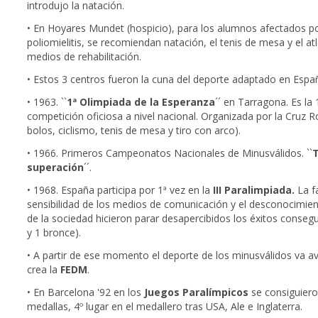
introdujo la natación.
• En Hoyares Mundet (hospicio), para los alumnos afectados p
poliomielitis, se recomiendan natación, el tenis de mesa y el 
medios de rehabilitación.
• Estos 3 centros fueron la cuna del deporte adaptado en Espa
• 1963. ``
1ª Olimpiada de la Esperanza
´´ en Tarragona. Es la 
competición oficiosa a nivel nacional. Organizada por la Cruz R
bolos, ciclismo, tenis de mesa y tiro con arco).
• 1966. Primeros Campeonatos Nacionales de Minusválidos. ``
T
superación
´´.
• 1968. España participa por 1ª vez en la
III Paralimpiada.
La f
sensibilidad de los medios de comunicación y el desconocimien
de la sociedad hicieron parar desapercibidos los éxitos consegu
y 1 bronce).
• A partir de ese momento el deporte de los minusválidos va a
crea la
FEDM
.
• En Barcelona '92 en los
Juegos Paralímpicos
se consiguier
medallas, 4º lugar en el medallero tras USA, Ale e Inglaterra.