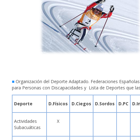
■
Organización del Deporte Adaptado. Federaciones Española
para Personas con Discapacidades y Lista de Deportes que la
Deporte
D.Físicos
D.Ciegos
D.Sordos
D.PC
D.I
Actividades
X
Subacuáticas