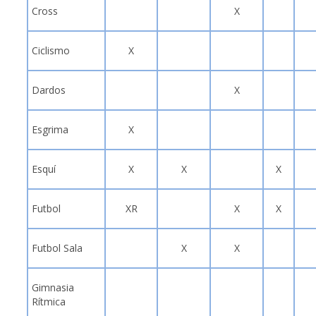
Cross
X
Ciclismo
X
Dardos
X
Esgrima
X
Esquí
X
X
X
Futbol
XR
X
X
Futbol Sala
X
X
Gimnasia
Rítmica