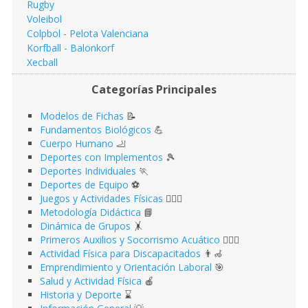
Rugby
Voleibol
Colpbol - Pelota Valenciana
Korfball - Balonkorf
Xecball
Categorías Principales
Modelos de Fichas
📝
Fundamentos Biológicos
💪
Cuerpo Humano
🦶
Deportes con Implementos
🎾
Deportes Individuales
🏃
Deportes de Equipo
⚽️
Juegos y Actividades Físicas
🤹🏻‍♂️
Metodología Didáctica
📘
Dinámica de Grupos
🤸
Primeros Auxilios y Socorrismo Acuático
🏊🏻‍♂️
Actividad Física para Discapacitados
👨‍🦽
Emprendimiento y Orientación Laboral
🎯
Salud y Actividad Física
🍎
Historia y Deporte
⌛️