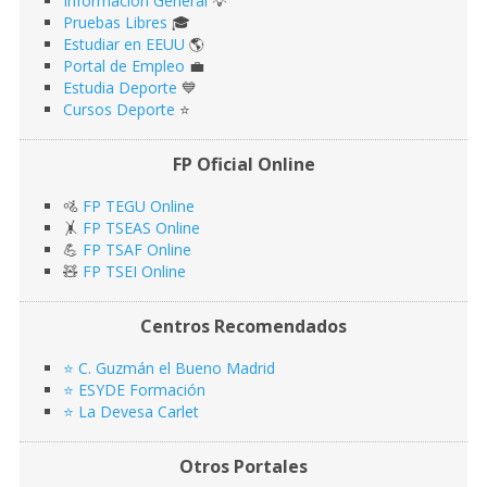
Información General
💡
Pruebas Libres
🎓
Estudiar en EEUU
🌎​
Portal de Empleo
💼
Estudia Deporte
💙
Cursos Deporte
⭐️
FP Oficial Online
🚵
FP TEGU Online
🤸
FP TSEAS Online
💪
FP TSAF Online
🧸
FP TSEI Online
Centros Recomendados
⭐️ C. Guzmán el Bueno Madrid
⭐️ ESYDE Formación
⭐️ La Devesa Carlet
Otros Portales