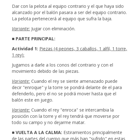
Dar con la pelota al equipo contrario y el que haya sido
alcanzado por el balón pasara a ser del equipo contrario.
La pelota pertenecerá al equipo que sufra la baja.
Variante:
Jugar con eliminación.
■ PARTE PRINCIPAL:
Actividad 1:
Piezas (4 peones, 3 caballos, 1 alfil, 1 torre,
1 rey):
Jugamos a darle a los conos del contrario y con el
movimiento debido de las piezas.
Variante:
Cuando el rey se siente amenazado puede
decir "enroque" y la torre se pondrá delante de el para
defenderlo, pero el no se podrá mover hasta que el
balón este en juego.
Variante:
Cuando el rey "enroca" se intercambia la
posición con la torre y el rey tendrá que moverse por
todo su campo y no dejarme matar.
■ VUELTA A LA CALMA:
Estiramientos principalmente
de las partes del cuerpo que más han "sufrido" en estas