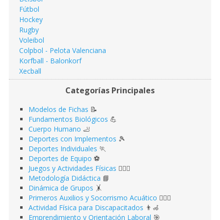
Fútbol
Hockey
Rugby
Voleibol
Colpbol - Pelota Valenciana
Korfball - Balonkorf
Xecball
Categorías Principales
Modelos de Fichas
📝
Fundamentos Biológicos
💪
Cuerpo Humano
🦶
Deportes con Implementos
🎾
Deportes Individuales
🏃
Deportes de Equipo
⚽️
Juegos y Actividades Físicas
🤹🏻‍♂️
Metodología Didáctica
📘
Dinámica de Grupos
🤸
Primeros Auxilios y Socorrismo Acuático
🏊🏻‍♂️
Actividad Física para Discapacitados
👨‍🦽
Emprendimiento y Orientación Laboral
🎯