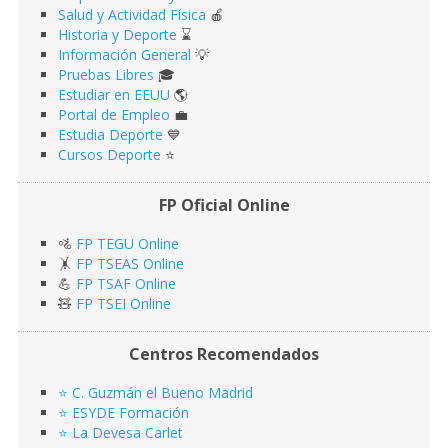
Salud y Actividad Física
🍎
Historia y Deporte
⌛️
Información General
💡
Pruebas Libres
🎓
Estudiar en EEUU
🌎​
Portal de Empleo
💼
Estudia Deporte
💙
Cursos Deporte
⭐️
FP Oficial Online
🚵
FP TEGU Online
🤸
FP TSEAS Online
💪
FP TSAF Online
🧸
FP TSEI Online
Centros Recomendados
⭐️ C. Guzmán el Bueno Madrid
⭐️ ESYDE Formación
⭐️ La Devesa Carlet