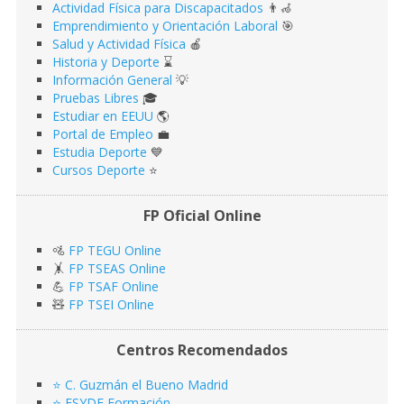
Actividad Física para Discapacitados
👨‍🦽
Emprendimiento y Orientación Laboral
🎯
Salud y Actividad Física
🍎
Historia y Deporte
⌛️
Información General
💡
Pruebas Libres
🎓
Estudiar en EEUU
🌎​
Portal de Empleo
💼
Estudia Deporte
💙
Cursos Deporte
⭐️
FP Oficial Online
🚵
FP TEGU Online
🤸
FP TSEAS Online
💪
FP TSAF Online
🧸
FP TSEI Online
Centros Recomendados
⭐️ C. Guzmán el Bueno Madrid
⭐️ ESYDE Formación