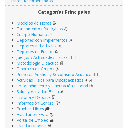
Libros Recomendados
Categorías Principales
Modelos de Fichas
📝
Fundamentos Biológicos
💪
Cuerpo Humano
🦶
Deportes con Implementos
🎾
Deportes Individuales
🏃
Deportes de Equipo
⚽️
Juegos y Actividades Físicas
🤹🏻‍♂️
Metodología Didáctica
📘
Dinámica de Grupos
🤸
Primeros Auxilios y Socorrismo Acuático
🏊🏻‍♂️
Actividad Física para Discapacitados
👨‍🦽
Emprendimiento y Orientación Laboral
🎯
Salud y Actividad Física
🍎
Historia y Deporte
⌛️
Información General
💡
Pruebas Libres
🎓
Estudiar en EEUU
🌎​
Portal de Empleo
💼
Estudia Deporte
💙