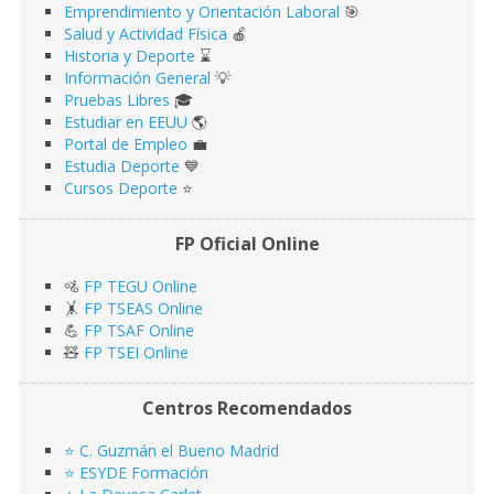
Emprendimiento y Orientación Laboral
🎯
Salud y Actividad Física
🍎
Historia y Deporte
⌛️
Información General
💡
Pruebas Libres
🎓
Estudiar en EEUU
🌎​
Portal de Empleo
💼
Estudia Deporte
💙
Cursos Deporte
⭐️
FP Oficial Online
🚵
FP TEGU Online
🤸
FP TSEAS Online
💪
FP TSAF Online
🧸
FP TSEI Online
Centros Recomendados
⭐️ C. Guzmán el Bueno Madrid
⭐️ ESYDE Formación