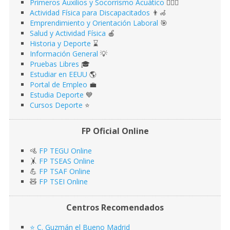
Primeros Auxilios y Socorrismo Acuático
🏊🏻‍♂️
Actividad Física para Discapacitados
👨‍🦽
Emprendimiento y Orientación Laboral
🎯
Salud y Actividad Física
🍎
Historia y Deporte
⌛️
Información General
💡
Pruebas Libres
🎓
Estudiar en EEUU
🌎​
Portal de Empleo
💼
Estudia Deporte
💙
Cursos Deporte
⭐️
FP Oficial Online
🚵
FP TEGU Online
🤸
FP TSEAS Online
💪
FP TSAF Online
🧸
FP TSEI Online
Centros Recomendados
⭐️ C. Guzmán el Bueno Madrid