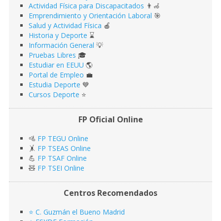
Actividad Física para Discapacitados
👨‍🦽
Emprendimiento y Orientación Laboral
🎯
Salud y Actividad Física
🍎
Historia y Deporte
⌛️
Información General
💡
Pruebas Libres
🎓
Estudiar en EEUU
🌎​
Portal de Empleo
💼
Estudia Deporte
💙
Cursos Deporte
⭐️
FP Oficial Online
🚵
FP TEGU Online
🤸
FP TSEAS Online
💪
FP TSAF Online
🧸
FP TSEI Online
Centros Recomendados
⭐️ C. Guzmán el Bueno Madrid