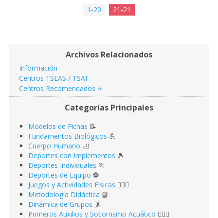
1-20
21-21
Archivos Relacionados
Información
Centros TSEAS / TSAF
Centros Recomendados ⭐️
Categorías Principales
Modelos de Fichas
📝
Fundamentos Biológicos
💪
Cuerpo Humano
🦶
Deportes con Implementos
🎾
Deportes Individuales
🏃
Deportes de Equipo
⚽️
Juegos y Actividades Físicas
🤹🏻‍♂️
Metodología Didáctica
📘
Dinámica de Grupos
🤸
Primeros Auxilios y Socorrismo Acuático
🏊🏻‍♂️